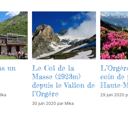
ns un
Le Col de la
L’Orgère
Masse (2923m)
coin de 
depuis le Vallon de
Haute-M
l’Orgère
ika
29 juin 2020
p
30 juin 2020
par
Mika