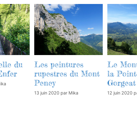
lle du
Les peintures
Le Mont
Enfer
rupestres du Mont
la Point
Peney
Gorgeat
ika
13 juin 2020
par
Mika
12 juin 2020
p