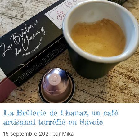
La Brûlerie de Chanaz, un café
artisanal torréfié en Savoie
15 septembre 2021
par
Mika