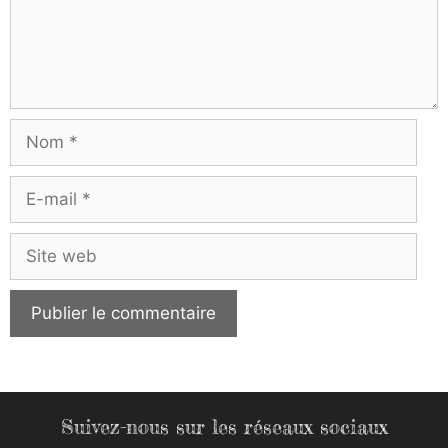
Nom
E-
mail
Site
web
Suivez-nous sur les réseaux sociaux