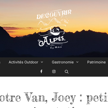
s
Activités Outdoor
Gastronomie
Patrimoine
otre Van, Joey : peti