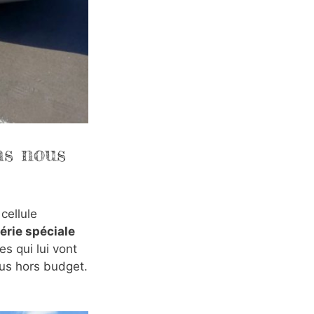
ns nous
cellule
érie spéciale
es qui lui vont
ous hors budget.