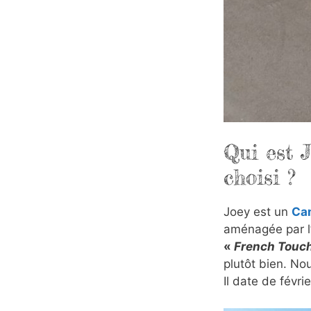
Qui est 
choisi ?
Joey est un
Ca
aménagée par l
«
French Touc
plutôt bien. No
Il date de févri