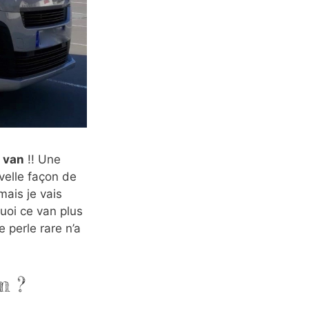
n
van
!! Une
velle façon de
mais je vais
uoi ce van plus
e perle rare n’a
m ?