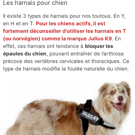
Les harnais pour chien
Il existe 3 types de harnais pour nos toutous. En Y,
en H et en T.
Pour les chiens actifs, il est
fortement déconseiller d’utiliser les harnais en T
(ou norvégien) comme la marque Julius K9
. En
effet, ces harnais ont tendance à
bloquer les
épaules du chien
, pouvant entraîner de l’arthrose
précoce des vertèbres cervicales et thoraciques. Ce
type de harnais modifie la foulée naturelle du chien.