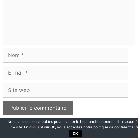
Nom
E-
mail
Site
web
Nous utilisons des cookies pour assurer le bon fonctionnement et la sécurité
ce site. En cliquant sur Ok, vous acceptez notre
politique de confidentialit
OK