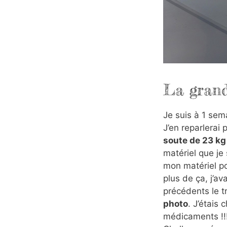
La grand
Je suis à 1 se
J’en reparlerai
soute de 23 k
matériel que je 
mon matériel p
plus de ça, j’av
précédents le tr
photo
. J’étais
médicaments !!! 