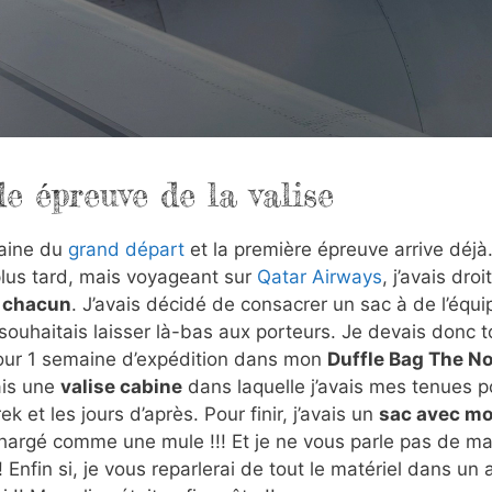
e épreuve de la valise
maine du
grand départ
et la première épreuve arrive déjà
 plus tard, mais voyageant sur
Qatar Airways
, j’avais droi
g chacun
. J’avais décidé de consacrer un sac à de l’équ
souhaitais laisser là-bas aux porteurs. Je devais donc to
our 1 semaine d’expédition dans mon
Duffle Bag The No
ais une
valise cabine
dans laquelle j’avais mes tenues po
ek et les jours d’après. Pour finir, j’avais un
sac avec mo
 chargé comme une mule !!! Et je ne vous parle pas de m
Enfin si, je vous reparlerai de tout le matériel dans un a