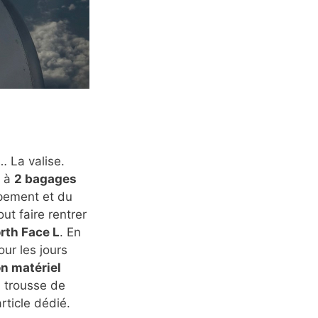
… La valise.
t à
2 bagages
ipement et du
ut faire rentrer
rth Face L
. En
ur les jours
n matériel
a trousse de
rticle dédié.